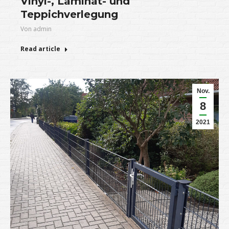
Vinyl-, Laminat- und
Teppichverlegung
Von
admin
Read article
Nov.
8
2021