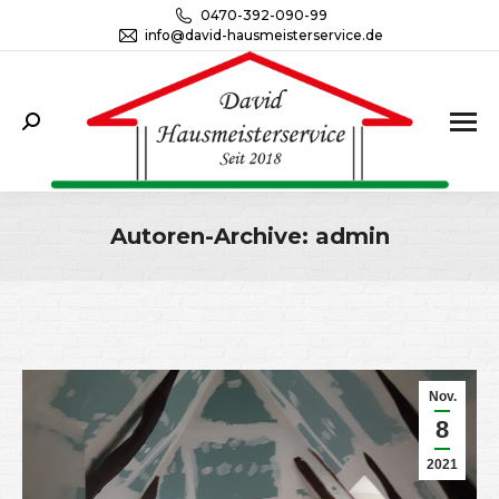
0470-392-090-99
info@david-hausmeisterservice.de
Search:
Autoren-Archive:
admin
Sie befinden sich hier:
Nov.
8
2021