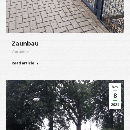
Zaunbau
Von
admin
Read article
Nov.
8
2021