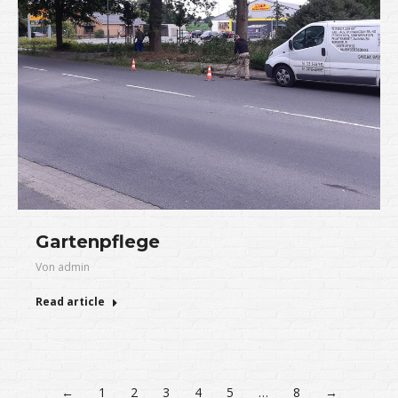
Gartenpflege
Von
admin
Read article
←
1
2
3
4
5
…
8
→