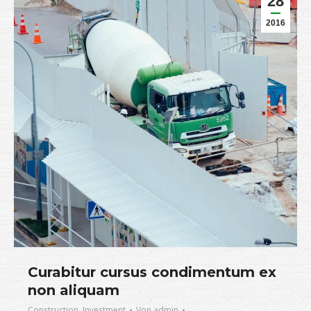
28
2016
Curabitur cursus condimentum ex
non aliquam
Construction
,
Investment
Von
admin