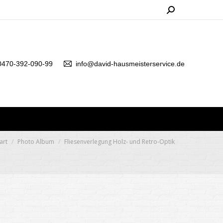
Search:
0470-392-090-99
info@david-hausmeisterservice.de
ie befinden sich hier:
art
Photo Album
Fliesenverlegung Holz- und Retro-Optik