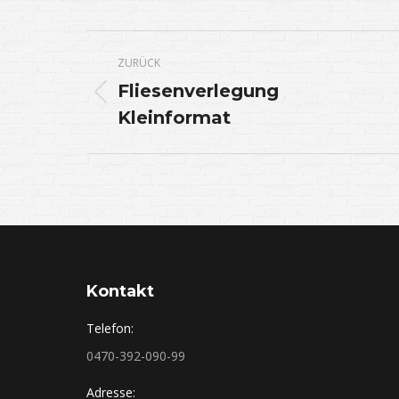
Album-
ZURÜCK
Navigation
Fliesenverlegung
Vorheriges
Kleinformat
Album:
Kontakt
Telefon:
0470-392-090-99
Adresse: